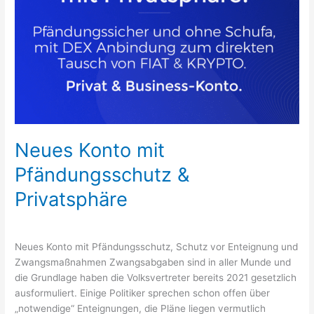
Neues Konto mit
Pfändungsschutz &
Privatsphäre
Neues Konto mit Pfändungsschutz, Schutz vor Enteignung und
Zwangsmaßnahmen Zwangsabgaben sind in aller Munde und
die Grundlage haben die Volksvertreter bereits 2021 gesetzlich
ausformuliert. Einige Politiker sprechen schon offen über
„notwendige“ Enteignungen, die Pläne liegen vermutlich