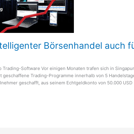
ntelligenter Börsenhandel auch 
 Trading-Software Vor einigen Monaten trafen sich in Singapu
st geschaffene Trading-Programme innerhalb von 5 Handelstage
eilnehmer geschafft, aus seinem Echtgeldkonto von 50.000 USD